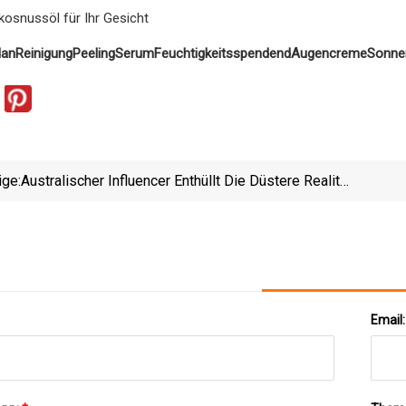
kosnussöl für Ihr Gesicht
lan
Reinigung
Peeling
Serum
Feuchtigkeitsspendend
Augencreme
Sonne
ige:
Australischer Influencer Enthüllt Die Düstere Realität
Des Urlaubs In Europa: „Ich Brenne Darauf, Nach
Genieße
Hause Zu Gehen“
Email