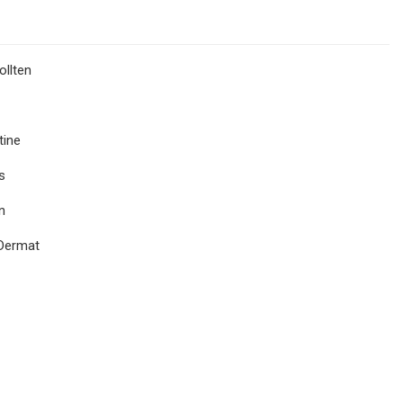
ollten
tine
s
n
 Dermat