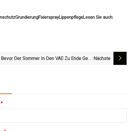
nschutz
Grundierung
Fixierspray
Lippenpflege
Lesen Sie auch:
Bevor Der Sommer In Den VAE Zu Ende Geht,
:nächste
n Sie Diese 7 Unglaublichen Spa-Angebote In
Dubai Und Abu Dhabi
:
*