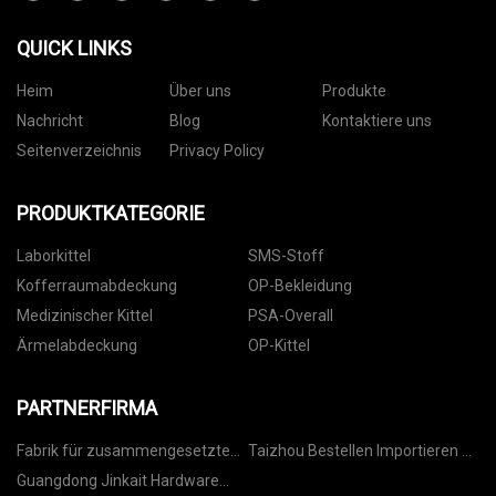
QUICK LINKS
Heim
Über uns
Produkte
Nachricht
Blog
Kontaktiere uns
Seitenverzeichnis
Privacy Policy
PRODUKTKATEGORIE
Laborkittel
SMS-Stoff
Kofferraumabdeckung
OP-Bekleidung
Medizinischer Kittel
PSA-Overall
Ärmelabdeckung
OP-Kittel
PARTNERFIRMA
Fabrik für zusammengesetzte
Taizhou Bestellen Importieren &
Harttabletten für
Exportieren Co., Ltd.
Guangdong Jinkait Hardware