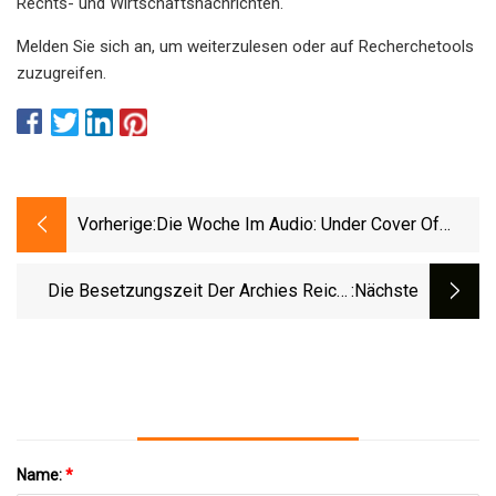
Rechts- und Wirtschaftsnachrichten.
Melden Sie sich an, um weiterzulesen oder auf Recherchetools
zuzugreifen.
Vorherige:
Die Woche Im Audio: Under Cover Of
Knight; Die Fehlende Madonna; Der
Prozess Gegen Lucy Letby; Vier Seiten
Die Besetzungszeit Der Archies Reicht
:nächste
Von Seamus Heaney
Von Den 60er Jahren Bis Zum September
Der Vogue India
Name:
*