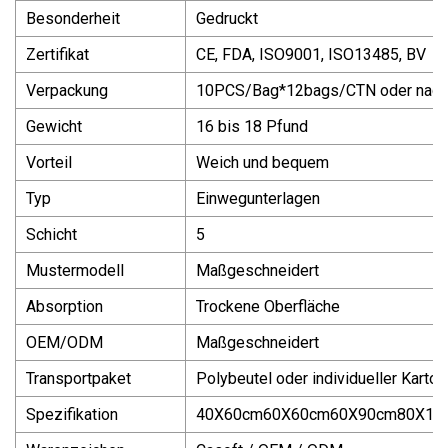
Besonderheit
Gedruckt
Zertifikat
CE, FDA, ISO9001, ISO13485, BV
Verpackung
10PCS/Bag*12bags/CTN oder nach
Gewicht
16 bis 18 Pfund
Vorteil
Weich und bequem
Typ
Einwegunterlagen
Schicht
5
Mustermodell
Maßgeschneidert
Absorption
Trockene Oberfläche
OEM/ODM
Maßgeschneidert
Transportpaket
Polybeutel oder individueller Karton
Spezifikation
40X60cm60X60cm60X90cm80X15