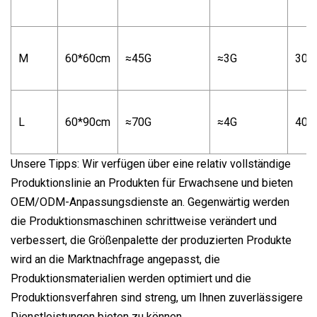
M
60*60cm
≈45G
≈3G
300
L
60*90cm
≈70G
≈4G
400
Unsere Tipps: Wir verfügen über eine relativ vollständige
Produktionslinie an Produkten für Erwachsene und bieten
OEM/ODM-Anpassungsdienste an. Gegenwärtig werden
die Produktionsmaschinen schrittweise verändert und
verbessert, die Größenpalette der produzierten Produkte
wird an die Marktnachfrage angepasst, die
Produktionsmaterialien werden optimiert und die
Produktionsverfahren sind streng, um Ihnen zuverlässigere
Dienstleistungen bieten zu können.