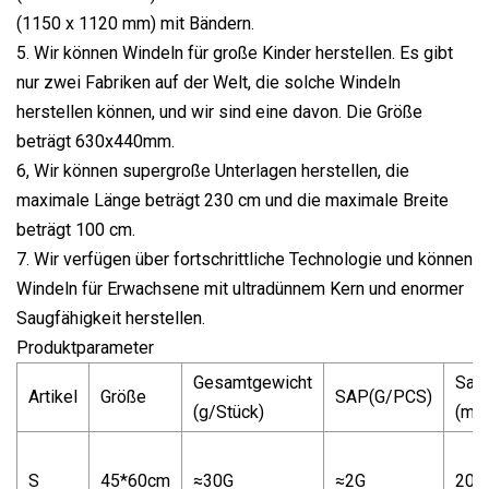
(1150 x 1120 mm) mit Bändern.
5. Wir können Windeln für große Kinder herstellen. Es gibt
nur zwei Fabriken auf der Welt, die solche Windeln
herstellen können, und wir sind eine davon. Die Größe
beträgt 630x440mm.
6, Wir können supergroße Unterlagen herstellen, die
maximale Länge beträgt 230 cm und die maximale Breite
beträgt 100 cm.
7. Wir verfügen über fortschrittliche Technologie und können
Windeln für Erwachsene mit ultradünnem Kern und enormer
Saugfähigkeit herstellen.
Produktparameter
Gesamtgewicht
Saug
Artikel
Größe
SAP(G/PCS)
(g/Stück)
(ml/
S
45*60cm
≈30G
≈2G
200