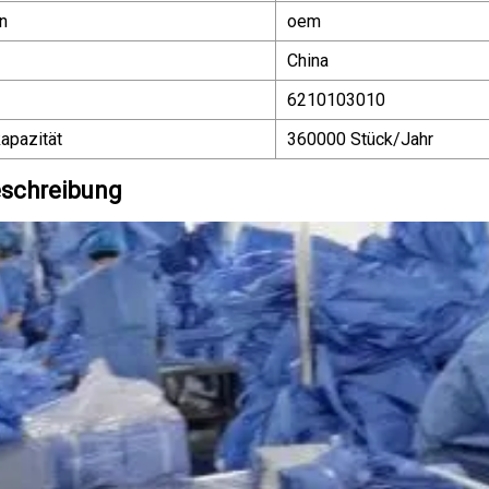
n
oem
China
6210103010
apazität
360000 Stück/Jahr
schreibung