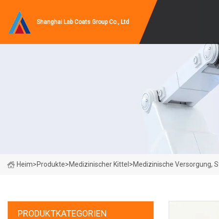
Shanghai Lab Coats Group Co., Ltd
Heim
>
Produkte
>
Medizinischer Kittel
>
Medizinische Versorgung, St
PRODUKTKATEGORIEN