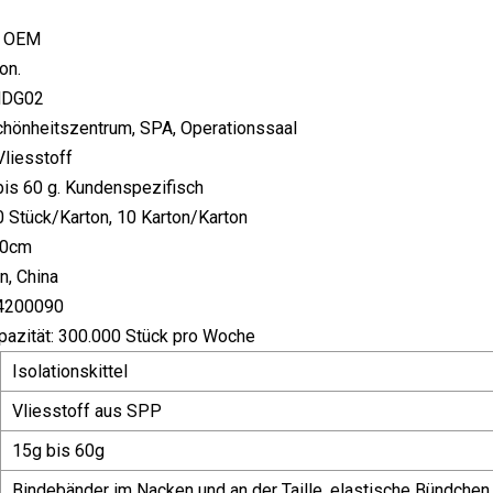
: OEM
on.
AMDG02
hönheitszentrum, SPA, Operationssaal
Vliesstoff
bis 60 g. Kundenspezifisch
 Stück/Karton, 10 Karton/Karton
40cm
n, China
4200090
pazität: 300.000 Stück pro Woche
Isolationskittel
Vliesstoff aus SPP
15g bis 60g
Bindebänder im Nacken und an der Taille, elastische Bündchen