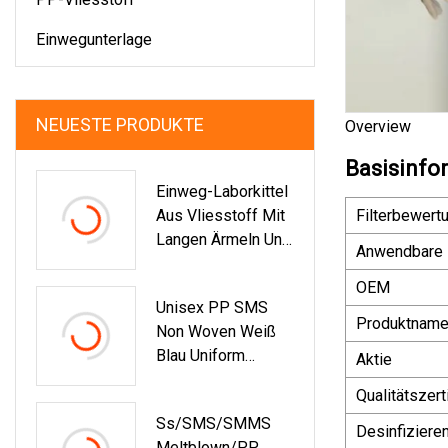
Einwegunterlage
NEUESTE PRODUKTE
Overview
Basisinfo
Einweg-Laborkittel
Aus Vliesstoff Mit
Filterbewert
Langen Ärmeln Und
Anwendbare
Kragen
OEM
Unisex PP SMS
Produktnam
Non Woven Weiß
Blau Uniform
Aktie
Arbeitskleidung
Qualitätszerti
Arzt Krankenhaus
Ss/SMS/SMMS
Zahnarzt
Desinfiziere
Meltblown/PP