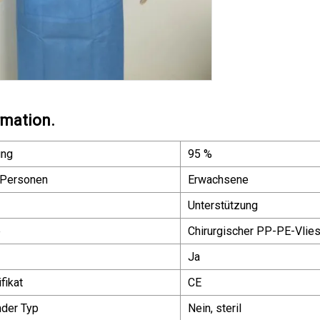
rmation.
ung
95 %
 Personen
Erwachsene
Unterstützung
e
Chirurgischer PP-PE-Vlies-
Ja
fikat
CE
nder Typ
Nein, steril