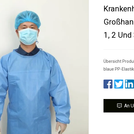
Krankenh
Großhand
1, 2 Und
Übersicht Produk
blaue PP-Elasti
An U