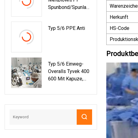
Medizinischer
Warenzeiche
Spunbond/Spunlac
Einweg-Laborkittel
E Filtergewebe
Mit
Herkunft
Geotextilgewebe
Druckknopf/Reißve
Typ 5/6 PPE Anti
HS-Code
Polypropylen/Vlies
Rschluss Für Die
Stoff Für
Lebensmittelindust
Produktionsk
Medizinische
Rie
Gesichtsmasken
Produktbe
Und Einwegoverall
Typ 5/6 Einweg-
Overalls Tyvek 400
600 Mit Kapuze,
Wiederverwendbar
Er Chemie-
Schutzoverall Der
Kategorie 3 2XL
PSA-Anzug Für
Das
Gesundheitswesen
Mit En14126,