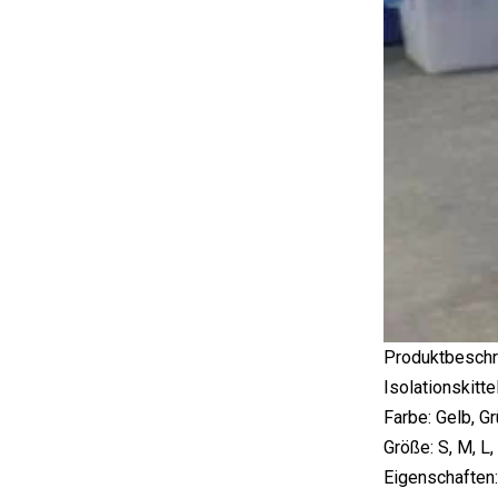
En1073
Produktbeschr
Isolationskitt
Farbe: Gelb, Gr
Größe: S, M, L,
Eigenschaften: 