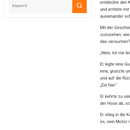
entdeckte den K
und erntete mit
auseinander schä
Mit der Geschwi
zuzusehen, wie e
das versuchen?“
„Nein, tut mir l
Er legte eine G
inne, grunzte 
und auf die Rüc
„Eis hier.“
Er kehrte zu se
der Hose ab, sch
Er stieg in die
es, sein Motor 