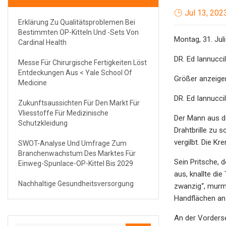
Jul 13, 202
Erklärung Zu Qualitätsproblemen Bei
Bestimmten OP-Kitteln Und -Sets Von
Montag, 31. Jul
Cardinal Health
DR. Ed Iannuccil
Messe Für Chirurgische Fertigkeiten Löst
Entdeckungen Aus < Yale School Of
Größer anzeige
Medicine
DR. Ed Iannuccil
Zukunftsaussichten Für Den Markt Für
Vliesstoffe Für Medizinische
Der Mann aus de
Schutzkleidung
Drahtbrille zu 
vergilbt. Die K
SWOT-Analyse Und Umfrage Zum
Branchenwachstum Des Marktes Für
Sein Pritsche, 
Einweg-Spunlace-OP-Kittel Bis 2029
aus, knallte di
Nachhaltige Gesundheitsversorgung
zwanzig“, murme
Handflächen an
An der Vorderse