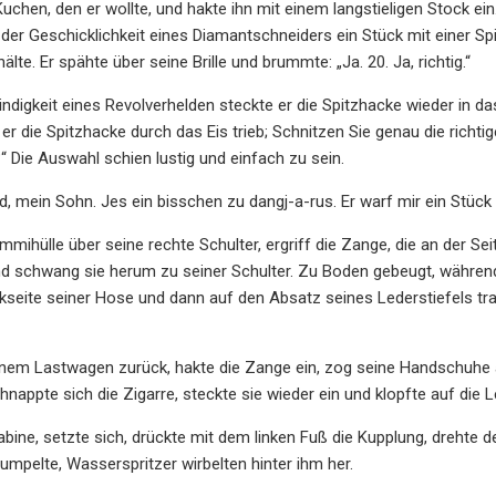
uchen, den er wollte, und hakte ihn mit einem langstieligen Stock ein.
 der Geschicklichkeit eines Diamantschneiders ein Stück mit einer Spi
lte. Er spähte über seine Brille und brummte: „Ja. 20. Ja, richtig.“
ndigkeit eines Revolverhelden steckte er die Spitzhacke wieder in das
r die Spitzhacke durch das Eis trieb; Schnitzen Sie genau die richtige
 Die Auswahl schien lustig und einfach zu sein.
eid, mein Sohn. Jes ein bisschen zu dangj-a-rus. Er warf mir ein Stück 
ummihülle über seine rechte Schulter, ergriff die Zange, die an der Se
und schwang sie herum zu seiner Schulter. Zu Boden gebeugt, währ
kseite seiner Hose und dann auf den Absatz seines Lederstiefels traf
inem Lastwagen zurück, hakte die Zange ein, zog seine Handschuhe a
nappte sich die Zigarre, steckte sie wieder ein und klopfte auf die L
 Kabine, setzte sich, drückte mit dem linken Fuß die Kupplung, drehte
rumpelte, Wasserspritzer wirbelten hinter ihm her.