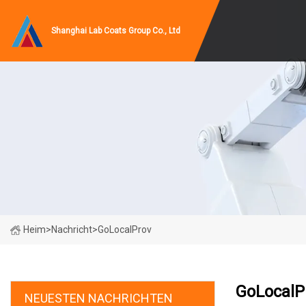
Shanghai Lab Coats Group Co., Ltd
Heim
>
Nachricht
>
GoLocalProv
GoLocalP
NEUESTEN NACHRICHTEN