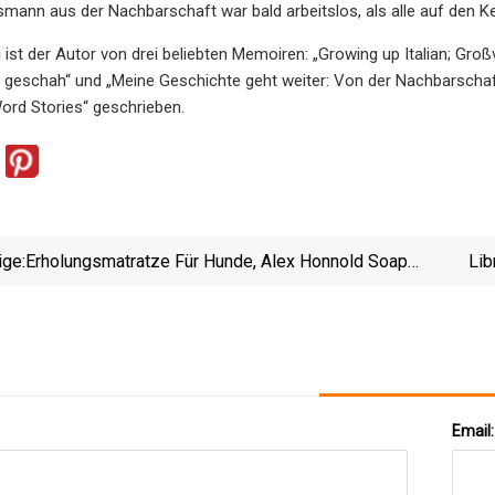
smann aus der Nachbarschaft war bald arbeitslos, als alle auf den Ke
lli ist der Autor von drei beliebten Memoiren: „Growing up Italian; 
eschah“ und „Meine Geschichte geht weiter: Von der Nachbarschaft 
ord Stories“ geschrieben.
ige:
Erholungsmatratze Für Hunde, Alex Honnold Soap
Lib
Und Weitere Aufstrebende Ausrüstung
Codi
Email