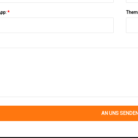
App:
*
Them
AN UNS SENDE