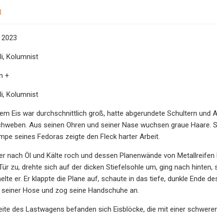
3
i 2023
li, Kolumnist
n +
li, Kolumnist
m Eis war durchschnittlich groß, hatte abgerundete Schultern und 
schweben. Aus seinen Ohren und seiner Nase wuchsen graue Haare. S
rempe seines Fedoras zeigte den Fleck harter Arbeit.
der nach Öl und Kälte roch und dessen Planenwände von Metallreifen
e Tür zu, drehte sich auf der dicken Stiefelsohle um, ging nach hinten
lte er. Er klappte die Plane auf, schaute in das tiefe, dunkle Ende de
 seiner Hose und zog seine Handschuhe an.
ite des Lastwagens befanden sich Eisblöcke, die mit einer schweren