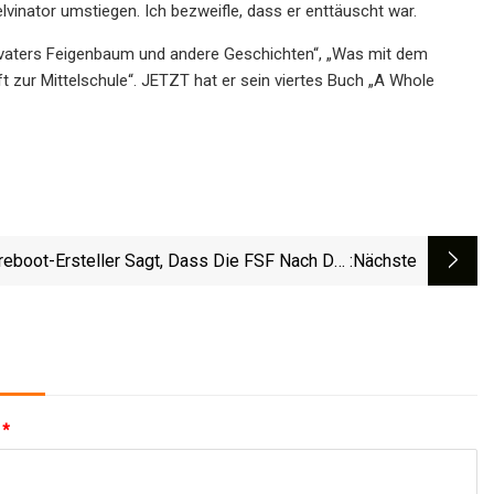
lvinator umstiegen. Ich bezweifle, dass er enttäuscht war.
Großvaters Feigenbaum und andere Geschichten“, „Was mit dem
zur Mittelschule“. JETZT hat er sein viertes Buch „A Whole
reboot-Ersteller Sagt, Dass Die FSF Nach Der
:nächste
erung Eines Forks Für Das „GNU Boot Project“
Eine Einstellung Ausgesprochen Hat
:
*