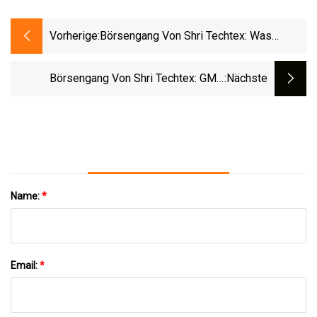
Vorherige:
Börsengang Von Shri Techtex: Was
Signalisiert GMP Nach Der Zuteilung?
Börsengang Von Shri Techtex: GMP,
:nächste
Abonnementstatus Am Zweiten Tag Und
Weitere Wichtige Details Hier
Name:
*
Email:
*